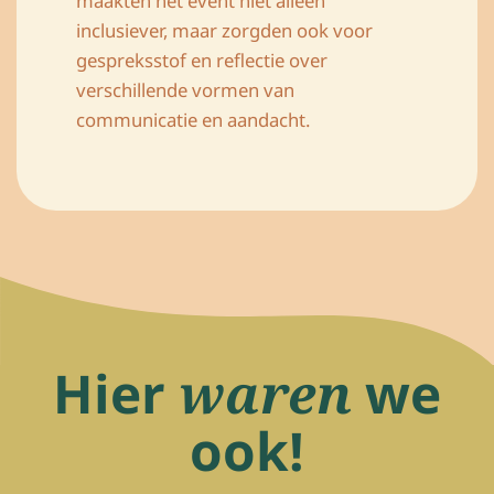
maakten het event niet alleen
inclusiever, maar zorgden ook voor
gespreksstof en reflectie over
verschillende vormen van
communicatie en aandacht.
Hier
waren
we
ook!