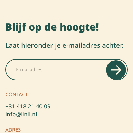
Blijf op de hoogte!
Laat hieronder je e-mailadres achter.
E
E
m
m
a
a
i
i
l
l
*
CONTACT
+31 418 21 40 09
info@iinii.nl
ADRES