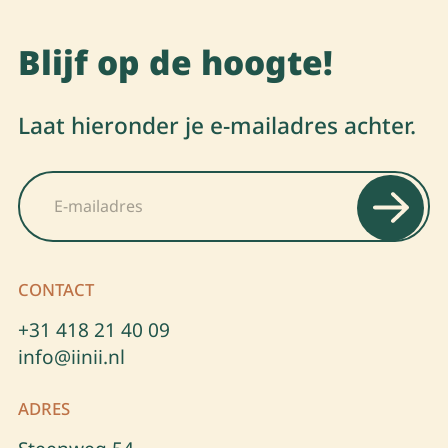
Blijf op de hoogte!
Laat hieronder je e-mailadres achter.
E
E
m
m
a
a
i
i
l
l
*
CONTACT
+31 418 21 40 09
info@iinii.nl
ADRES