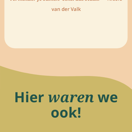
van der Valk
Hier
waren
we
ook!