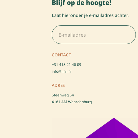
Blijf op de hoogte!
Laat hieronder je e-mailadres achter.
E
E
m
m
a
a
i
i
l
l
CONTACT
*
+31 418 21 40 09
info@iinii.nl
ADRES
Steenweg 54
4181 AM Waardenburg