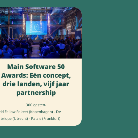
Main Software 50
Awards: Eén concept,
drie landen, vijf jaar
partnership
300 gasten
-
dd Fellow Palæet (Kopenhagen) - De
brique (Utrecht) - Palais (Frankfurt)