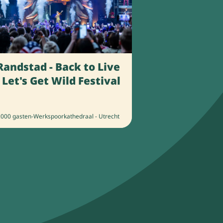
Randstad - Back to Live
- Let's Get Wild Festival
2000 gasten
-
Werkspoorkathedraal - Utrecht