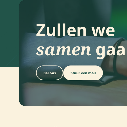
Zullen we
samen
gaa
Bel ons
Stuur een mail