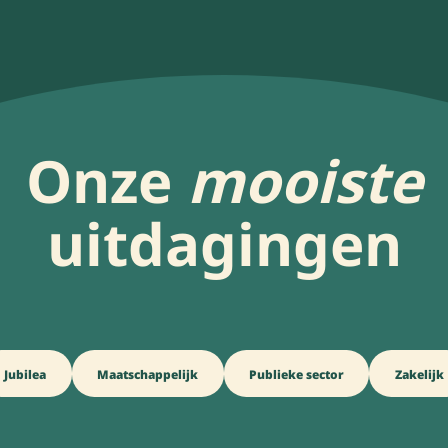
Onze
mooiste
uitdagingen
Jubilea
Maatschappelijk
Publieke sector
Zakelijk