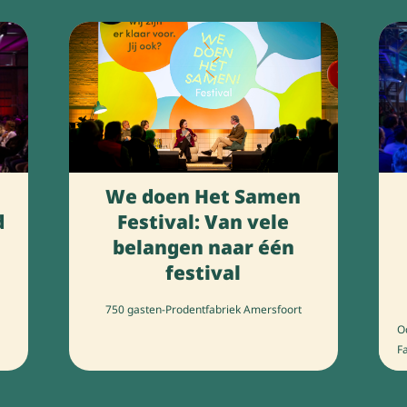
We doen Het Samen
d
Festival: Van vele
belangen naar één
festival
750 gasten
-
Prodentfabriek Amersfoort
O
Fa